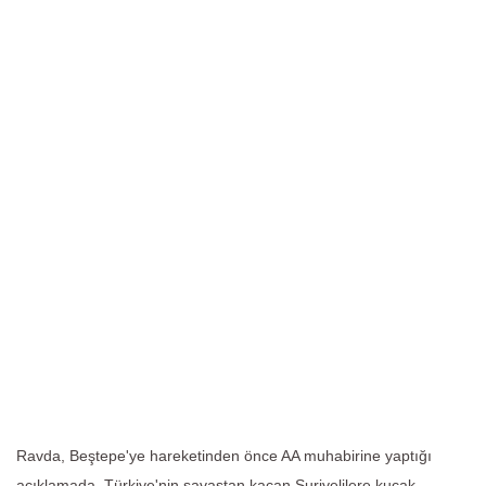
Ravda, Beştepe'ye hareketinden önce AA muhabirine yaptığı
açıklamada, Türkiye'nin savaştan kaçan Suriyelilere kucak