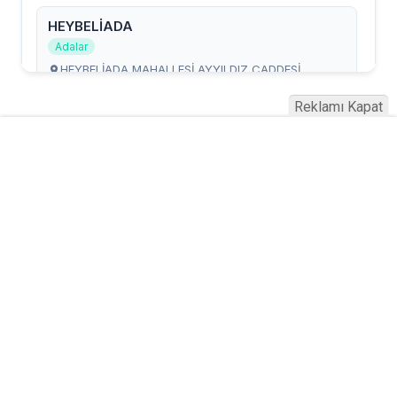
Reklamı Kapat
Serhad Haber © 2015
Anasayfa
Künye
İletişim
Gizlilik İlkeleri
Sitene Ekle