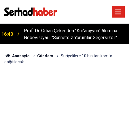
Sağlıklı Beslenmede Yeni Trend: Düşük Kalorili
05:57
Multi-Fiber İçecek Tozu
Anasayfa
Gündem
Suriyelilere 10 bin ton kömür
dağıtılacak