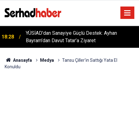
YÜSİAD’dan Sanayiye Güçlü Destek: Ayhan
18:28
Kırıkkale 6. Yörük Türkmen Şenliği Büyük İlgi Gördü:
Bayram’dan Davut Tatar’a Ziyaret
18:06
Hedef Küresel Tanıtım
Anasayfa
Medya
Tansu Çiller'in Sattığı Yata El
Konuldu