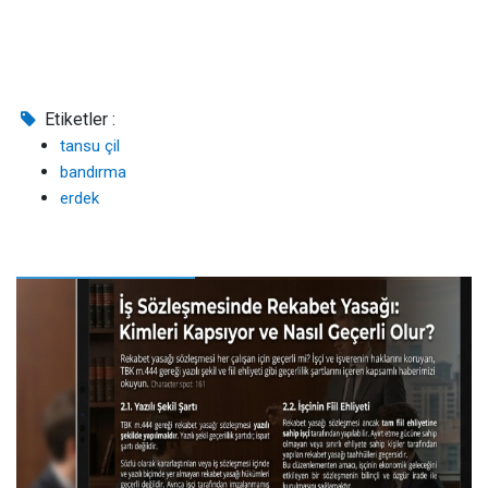
Etiketler :
tansu çil
bandırma
erdek