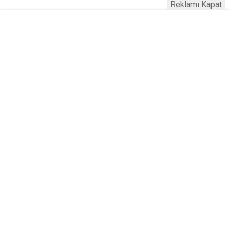
Reklamı Kapat
Serhad Haber © 2015
Anasayfa
Künye
İletişim
Gizlilik İlkeleri
Sitene Ekle
Haber Portalı Yazılımı