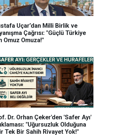
stafa Uçar’dan Milli Birlik ve
yanışma Çağrısı: "Güçlü Türkiye
in Omuz Omuza!"
of. Dr. Orhan Çeker'den 'Safer Ayı'
ıklaması: "Uğursuzluk Olduğuna
ir Tek Bir Sahih Rivayet Yok!"