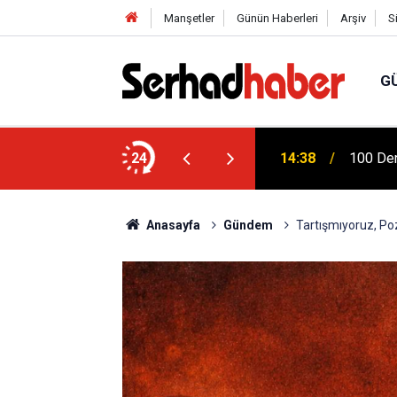
Manşetler
Günün Haberleri
Arşiv
S
G
 Ziya Gökalp Eğitim Fakültesi Yeni
24
14:38
100 Der
Anasayfa
Gündem
Tartışmıyoruz, Poz