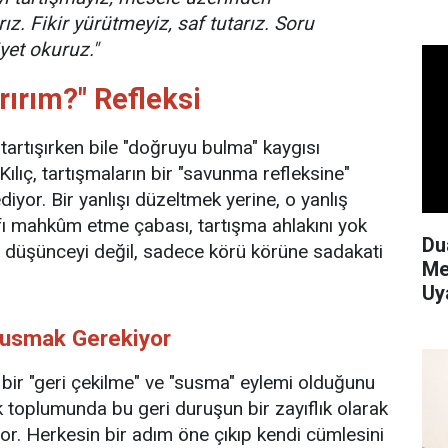
ız. Fikir yürütmeyiz, saf tutarız. Soru
yet okuruz."
rırım?" Refleksi
tartışırken bile "doğruyu bulma" kaygısı
Kılıç, tartışmaların bir "savunma refleksine"
yor. Bir yanlışı düzeltmek yerine, o yanlış
fı mahkûm etme çabası, tartışma ahlakını yok
Du
e düşünceyi değil, sadece körü körüne sadakati
Me
Uy
Susmak Gerekiyor
bir "geri çekilme" ve "susma" eylemi olduğunu
k toplumunda bu geri duruşun bir zayıflık olarak
yor. Herkesin bir adım öne çıkıp kendi cümlesini