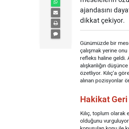
ajandasını dayat
dikkat çekiyor.
Günümüzde bir mese
çalışmak yerine onu 
refleks haline geldi
alışkanlığın düşünce 
özetliyor. Kılıç’a gö
alınan pozisyonlar ön
Hakikat Geri 
Kılıç, toplum olarak
olduğunu vurguluyor. 
konuşulan konu ile k