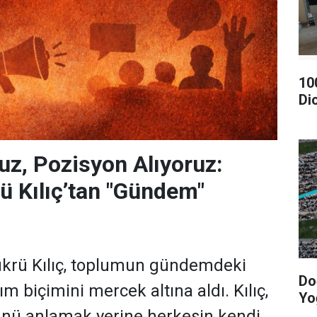
10
Di
uz, Pozisyon Alıyoruz:
 Kılıç’tan "Gündem"
krü Kılıç, toplumun gündemdeki
Do
m biçimini mercek altına aldı. Kılıç,
Yo
ünü anlamak yerine herkesin kendi