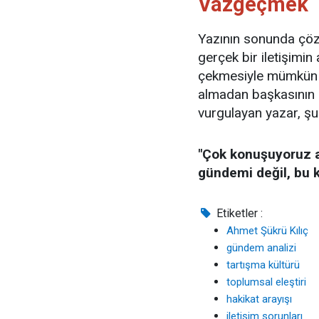
Vazgeçmek
Yazının sonunda çöz
gerçek bir iletişimi
çekmesiyle mümkün o
almadan başkasının 
vurgulayan yazar, şu u
"Çok konuşuyoruz 
gündemi değil, bu k
Etiketler :
Ahmet Şükrü Kılıç
gündem analizi
tartışma kültürü
toplumsal eleştiri
hakikat arayışı
iletişim sorunları