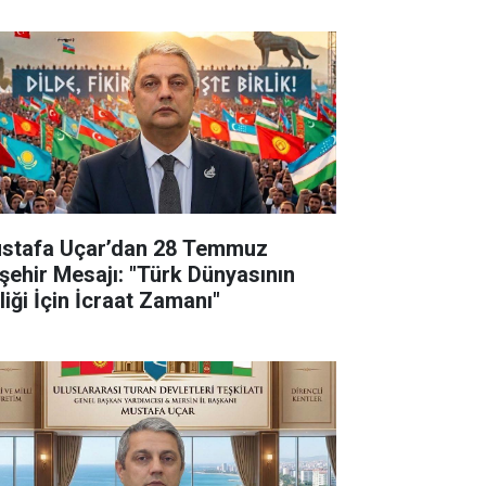
stafa Uçar’dan 28 Temmuz
şehir Mesajı: "Türk Dünyasının
liği İçin İcraat Zamanı"