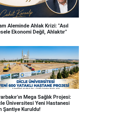
lam Aleminde Ahlak Krizi: "Asıl
sele Ekonomi Değil, Ahlaktır"
yarbakır'ın Mega Sağlık Projesi:
cle Üniversitesi Yeni Hastanesi
in Şantiye Kuruldu!