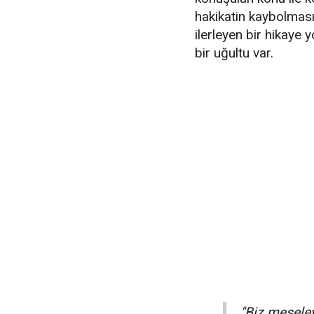
hakikatin kaybolması
ilerleyen bir hikaye 
bir uğultu var.
"Biz meseley