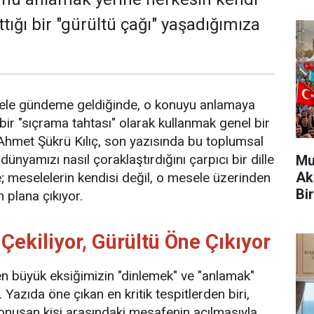
tığı bir "gürültü çağı" yaşadığımıza
le gündeme geldiğinde, o konuyu anlamaya
bir "sıçrama tahtası" olarak kullanmak genel bir
. Ahmet Şükrü Kılıç, son yazısında bu toplumsal
dünyamızı nasıl çoraklaştırdığını çarpıcı bir dille
Mu
Ak
re; meselelerin kendisi değil, o mesele üzerinden
Bir
 plana çıkıyor.
Çekiliyor, Gürültü Öne Çıkıyor
 en büyük eksiğimizin "dinlemek" ve "anlamak"
Yazıda öne çıkan en kritik tespitlerden biri,
onuşan kişi arasındaki mesafenin açılmasıyla