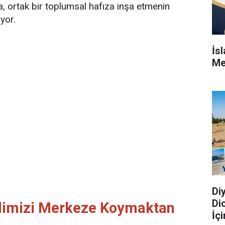
a, ortak bir toplumsal hafıza inşa etmenin
yor.
İs
Me
Di
Di
imizi Merkeze Koymaktan
İç