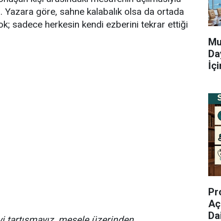
. Yazara göre, sahne kalabalık olsa da ortada
yok; sadece herkesin kendi ezberini tekrar ettiği
Mu
Da
İç
Pr
Aç
Da
i tartışmayız, mesele üzerinden