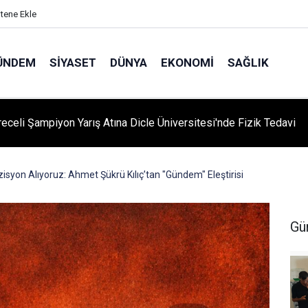
itene Ekle
ÜNDEM
SIYASET
DÜNYA
EKONOMI
SAĞLIK
eceli Şampiyon Yarış Atına Dicle Üniversitesi'nde Fizik Tedavi
isyon Alıyoruz: Ahmet Şükrü Kılıç’tan "Gündem" Eleştirisi
Gü