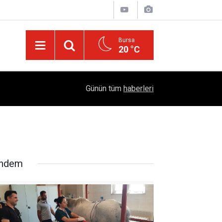
Bursa
20 °C
Türkiye'yi Değiştiren Lider Turgut Özal'ın Asıl 
04:20
Günün tüm
haberleri
Mühendislik Hikayesi
ndem