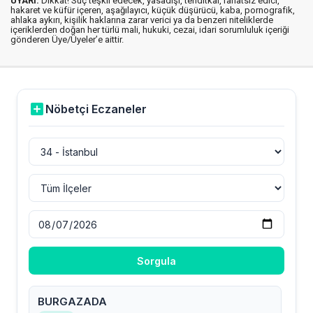
UYARI:
Dikkat! Suç teşkil edecek, yasadışı, tehditkar, rahatsız edici,
hakaret ve küfür içeren, aşağılayıcı, küçük düşürücü, kaba, pornografik,
ahlaka aykırı, kişilik haklarına zarar verici ya da benzeri niteliklerde
içeriklerden doğan her türlü mali, hukuki, cezai, idari sorumluluk içeriği
gönderen Üye/Üyeler’e aittir.