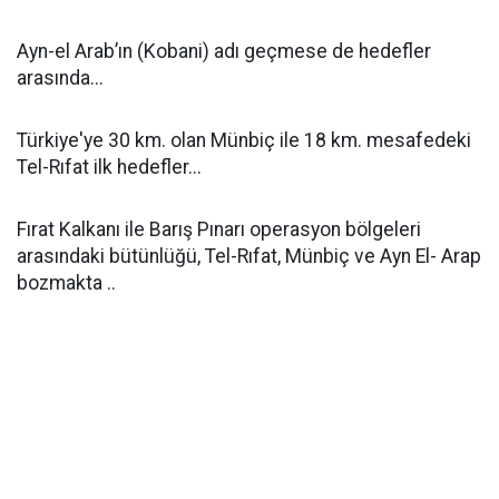
Ayn-el Arab’ın (Kobani) adı geçmese de hedefler
arasında...
Türkiye'ye 30 km. olan Münbiç ile 18 km. mesafedeki
Tel-Rıfat ilk hedefler...
Fırat Kalkanı ile Barı
ş
Pınarı operasyon bölgeleri
arasındaki bütünlü
ğ
ü, Tel-Rıfat, Münbiç ve Ayn El- Arap
bozmakta ..