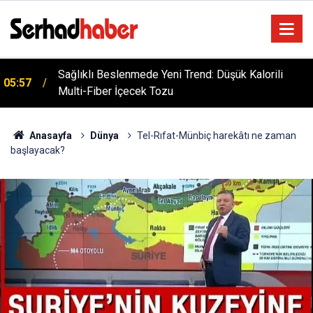
Sağlıklı Beslenmede Yeni Trend: Düşük Kalorili
05:57
Multi-Fiber İçecek Tozu
Anasayfa
Dünya
Tel-Rıfat-Münbiç harekâtı ne zaman
başlayacak?