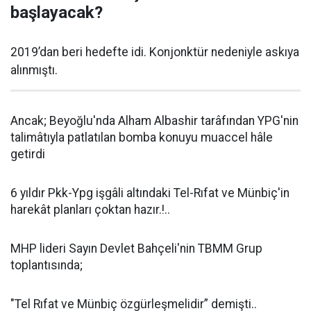
başlayacak?
2019’dan beri hedefte idi. Konjonktür nedeniyle askıya
alınmıştı.
Ancak; Beyo
ğlu'nda Alham Albashir tarâfından YPG'nin
talimâtıyla patlatılan bomba konuyu muaccel hâle
getirdi
6 yıldır Pkk-Ypg i
şgâli altındaki Tel-Rıfat ve Münbiç'in
harekât planları çoktan hazır.!..
MHP lideri Sayın Devlet Bahçeli'nin TBMM Grup
toplantısında;
"Tel Rıfat ve Münbiç özgürle
ş
melidir” demi
ş
ti..