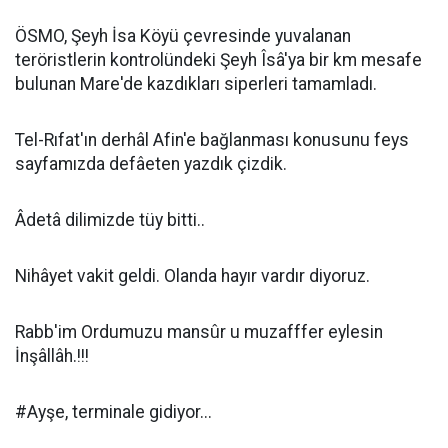
ÖSMO,
Ş
eyh
İ
sa Köyü çevresinde yuvalanan
teröristlerin kontrolündeki
Ş
eyh Îsâ'ya bir km mesafe
bulunan Mare'de kazdıkları siperleri tamamladı.
Tel-Rıfat'ın derhâl Afin'e ba
ğ
lanması konusunu feys
sayfamızda defâeten yazdık çizdik.
Âdetâ dilimizde tüy bitti..
Nihâyet vakit geldi. Olanda hayır vardır diyoruz.
Rabb'im Ordumuzu mansûr u muzafffer eylesin
İ
n
ş
âllâh.!!!
#Ay
ş
e, terminale gidiyor...