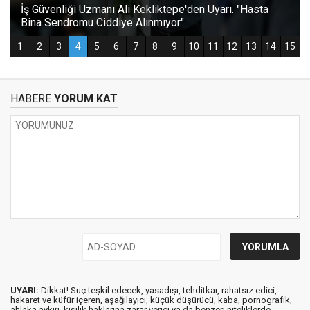
HABERE
YORUM KAT
UYARI:
Dikkat! Suç teşkil edecek, yasadışı, tehditkar, rahatsız edici,
hakaret ve küfür içeren, aşağılayıcı, küçük düşürücü, kaba, pornografik,
ahlaka aykırı, kişilik haklarına zarar verici ya da benzeri niteliklerde