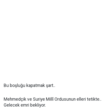
Bu bo
ş
lu
ğ
u kapatmak
ş
art..
Mehmedçik ve Suriye Millî Ordusunun elleri tetikte..
Gelecek emri bekliyor.