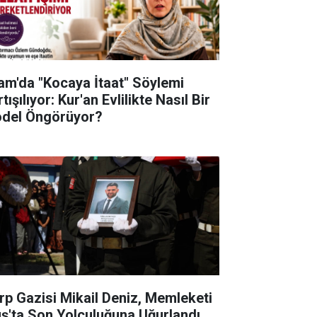
lam'da "Kocaya İtaat" Söylemi
tışılıyor: Kur'an Evlilikte Nasıl Bir
del Öngörüyor?
rp Gazisi Mikail Deniz, Memleketi
ş'ta Son Yolculuğuna Uğurlandı