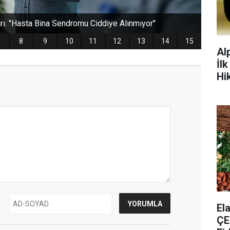
Al
İl
Hi
​E
ÇE