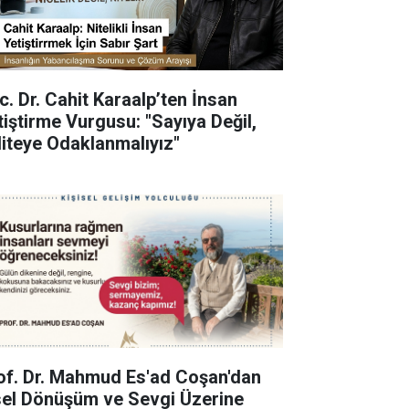
c. Dr. Cahit Karaalp’ten İnsan
tiştirme Vurgusu: "Sayıya Değil,
liteye Odaklanmalıyız"
of. Dr. Mahmud Es'ad Coşan'dan
sel Dönüşüm ve Sevgi Üzerine