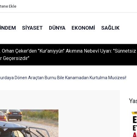
itene Ekle
ÜNDEM
SIYASET
DÜNYA
EKONOMI
SAĞLIK
r. Orhan Çeker’den "Kur’aniyyûn" Akımına Nebevî Uyarı: "Sünnetsiz
r Geçersizdir"
!Hurdaya Dönen Araçtan Burnu Bile Kanamadan Kurtulma Mucizesi!
Ya