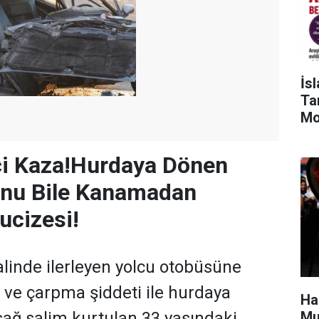
İs
Tar
Mo
ci Kaza!Hurdaya Dönen
rnu Bile Kanamadan
ucizesi!
alinde ilerleyen yolcu otobüsüne
ve çarpma şiddeti ile hurdaya
Ha
Mu
ağ salim kurtulan 33 yaşındaki