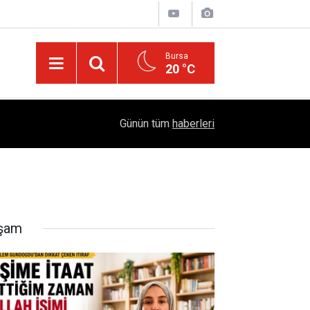
Bursa
20 °C
05:57
Sağlıklı Beslenmede Yeni Trend: Düşük Kalorili 
Günün tüm
haberleri
şam