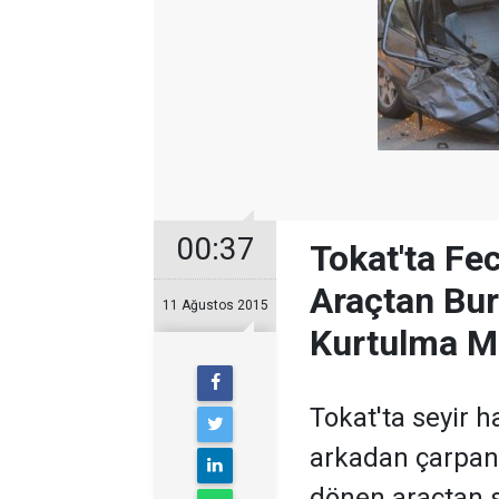
00:37
Tokat'ta Fe
Araçtan Bu
11 Ağustos 2015
Kurtulma M
Tokat'ta seyir h
arkadan çarpan 
dönen araçtan s