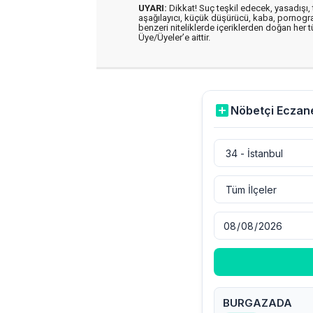
UYARI:
Dikkat! Suç teşkil edecek, yasadışı, t
aşağılayıcı, küçük düşürücü, kaba, pornografik
benzeri niteliklerde içeriklerden doğan her t
Üye/Üyeler’e aittir.