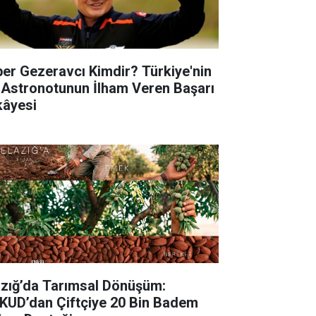
per Gezeravcı Kimdir? Türkiye'nin
k Astronotunun İlham Veren Başarı
kâyesi
lazığ’da Tarımsal Dönüşüm:
KUD’dan Çiftçiye 20 Bin Badem