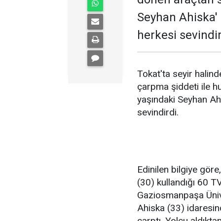
Seyhan Ahiska'
herkesi sevindir
Tokat'ta seyir halin
çarpma şiddeti ile 
yaşındaki Seyhan Ah
sevindirdi.
Edinilen bilgiye göre
(30) kullandığı 60 T
Gaziosmanpaşa Ünive
Ahiska (33) idaresi
çarptı. Yolcu aldık