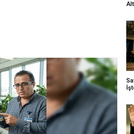
Al
Sa
İş