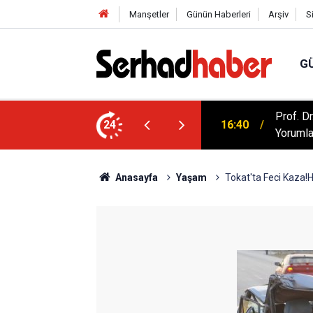
Manşetler
Günün Haberleri
Arşiv
S
G
artışılıyor: Kur'an Evlilikte Nasıl Bir Model
Prof. D
24
16:40
Yorumla
Anasayfa
Yaşam
Tokat'ta Feci Kaza