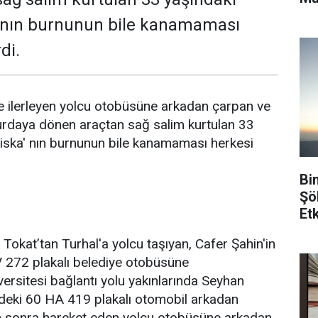
 nın burnunun bile kanamaması
di.
de ilerleyen yolcu otobüsüne arkadan çarpan ve
hurdaya dönen araçtan sağ salim kurtulan 33
iska' nın burnunun bile kanamaması herkesi
Bi
Şö
Etk
, Tokat’tan Turhal'a yolcu taşıyan, Cafer Şahin'in
V 272 plakalı belediye otobüsüne
rsitesi bağlantı yolu yakınlarında Seyhan
ndeki 60 HA 419 plakalı otomobil arkadan
tan sonra hareket eden yolcu otobüsüne arkadan