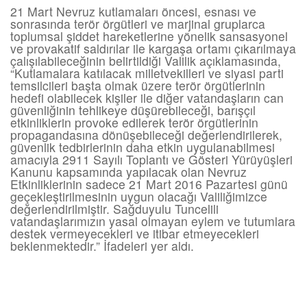
21 Mart Nevruz kutlamaları öncesi, esnası ve
sonrasında terör örgütleri ve marjinal gruplarca
toplumsal şiddet hareketlerine yönelik sansasyonel
ve provakatif saldırılar ile kargaşa ortamı çıkarılmaya
çalışılabileceğinin belirtildiği Valilik açıklamasında,
“Kutlamalara katılacak milletvekilleri ve siyasi parti
temsilcileri başta olmak üzere terör örgütlerinin
hedefi olabilecek kişiler ile diğer vatandaşların can
güvenliğinin tehlikeye düşürebileceği, barışçıl
etkinliklerin provoke edilerek terör örgütlerinin
propagandasına dönüşebileceği değerlendirilerek,
güvenlik tedbirlerinin daha etkin uygulanabilmesi
amacıyla 2911 Sayılı Toplantı ve Gösteri Yürüyüşleri
Kanunu kapsamında yapılacak olan Nevruz
Etkinliklerinin sadece 21 Mart 2016 Pazartesi günü
geçekleştirilmesinin uygun olacağı Valiliğimizce
değerlendirilmiştir. Sağduyulu Tuncelili
vatandaşlarımızın yasal olmayan eylem ve tutumlara
destek vermeyecekleri ve itibar etmeyecekleri
beklenmektedir.” İfadeleri yer aldı.