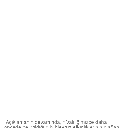
Açıklamanın devamında, “ Valiliğimizce daha
öncede belirtildiği gibi Nevruz etkinliklerinin olağan