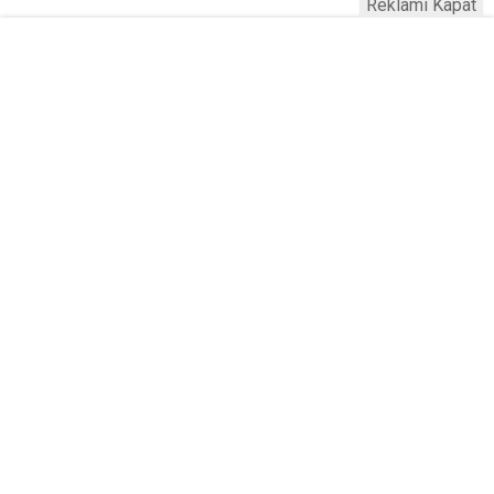
Reklamı Kapat
Serhad Haber © 2015
Anasayfa
Künye
İletişim
Gizlilik İlkeleri
Sitene Ekle
Haber Portalı Yazılımı