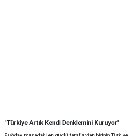
"Türkiye Artık Kendi Denklemini Kuruyor"
Buğday, masadaki en güçlü taraflardan birinin Türkiye