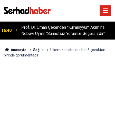
Sağlıklı Beslenmede Yeni Trend: Düşük Kalorili
05:57
Multi-Fiber İçecek Tozu
Anasayfa
Sağlık
Ülkemizde obezite her 5 çocuktan
birinde görülmektedir