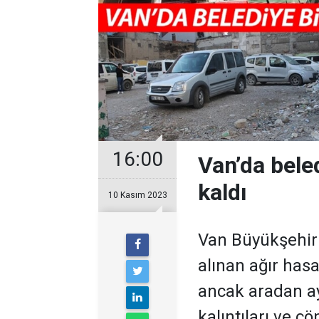
16:00
Van’da beled
kaldı
10 Kasım 2023
Van Büyükşehir 
alınan ağır hasar
ancak aradan a
kalıntıları ve ç