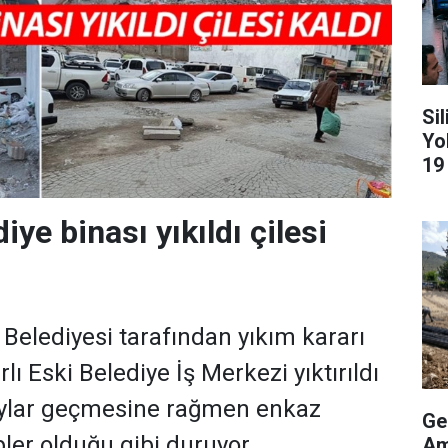
Si
Yo
19
iye binası yıkıldı çilesi
Belediyesi tarafından yıkım kararı
lı Eski Belediye İş Merkezi yıktırıldı
ylar geçmesine rağmen enkaz
Ge
öpler olduğu gibi duruyor.
Am