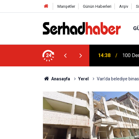
Manşetler
Günün Haberleri
Arşiv
S
G
 Ziya Gökalp Eğitim Fakültesi Yeni
24
14:38
100 Der
Anasayfa
Yerel
Van’da belediye binası y