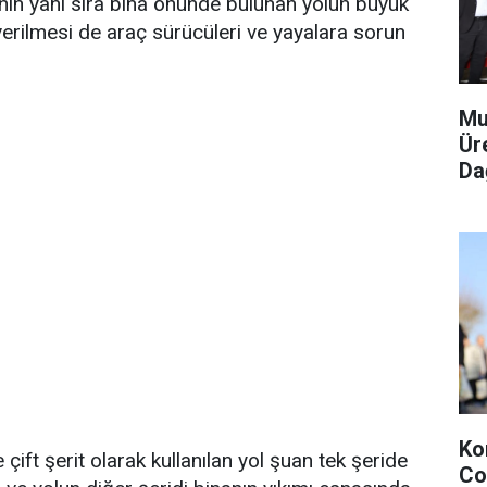
nın yanı sıra bina önünde bulunan yolun büyük
erilmesi de araç sürücüleri ve yayalara sorun
Mu
Ür
Dağ
Ko
çift şerit olarak kullanılan yol şuan tek şeride
Co