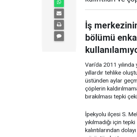
İş merkezini
bölümü enkaz
kullanılamıyo
Van’da 2011 yılında
yıllardır tehlike oluş
üstünden aylar geçm
çöplerin kaldırılmam
bırakılması tepki çek
İpekyolu ilçesi S. 
yıkılmadığı için tepk
kalıntılarından dolay