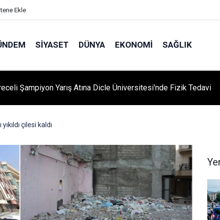
itene Ekle
ÜNDEM
SIYASET
DÜNYA
EKONOMI
SAĞLIK
eceli Şampiyon Yarış Atına Dicle Üniversitesi'nde Fizik Tedavi
ıkıldı çilesi kaldı
Ye