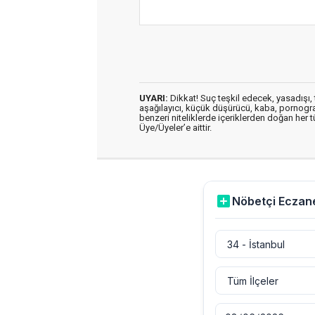
UYARI:
Dikkat! Suç teşkil edecek, yasadışı, t
aşağılayıcı, küçük düşürücü, kaba, pornografik
benzeri niteliklerde içeriklerden doğan her t
Üye/Üyeler’e aittir.