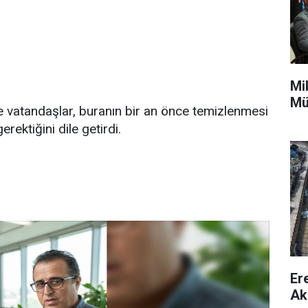
Mi
Mü
le vatandaşlar, buranın bir an önce temizlenmesi
rektiğini dile getirdi.
Er
Ak