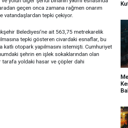
 ve yolun diğer şeridi binanın yıkımı esnasında
Ku
 aradan geçen onca zamana rağmen onarım
e vatandaşlardan tepki çekiyor.
şehir Belediyesi’ne ait 563,75 metrekarelik
ılmasına tepki gösteren civardaki esnaflar, bu
da katlı otopark yapılmasını istemişti. Cumhuriyet
umdaki şehrin en işlek sokaklarından olan
r tarafa yoldaki hasar ve çöpler dahi
Mer
Kes
Ba