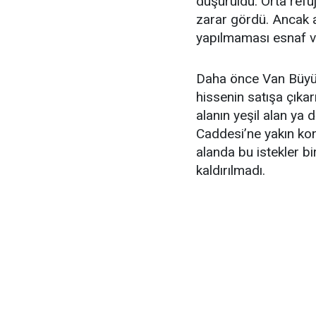
düşürüldü. Orta refüj
zarar gördü. Ancak
yapılmaması esnaf v
Daha önce Van Büyük
hissenin satışa çıkar
alanın yeşil alan ya 
Caddesi’ne yakın kon
alanda bu istekler bi
kaldırılmadı.