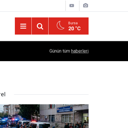
Bursa
20 °C
Türkiye'yi Değiştiren Lider Turgut Özal'ın Asıl 
04:20
Günün tüm
haberleri
Mühendislik Hikayesi
rel