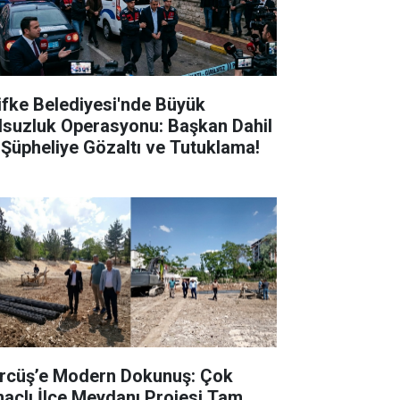
lifke Belediyesi'nde Büyük
lsuzluk Operasyonu: Başkan Dahil
 Şüpheliye Gözaltı ve Tutuklama!
rcüş’e Modern Dokunuş: Çok
açlı İlçe Meydanı Projesi Tam