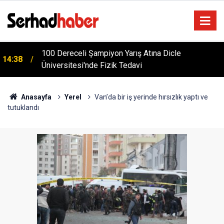
m
100 Dereceli Şampiyon Yarış Atına Dicle
14:38
Üniversitesi'nde Fizik Tedavi
Anasayfa
Yerel
Van’da bir iş yerinde hırsızlık yaptı ve
tutuklandı