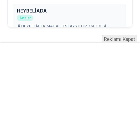
Reklamı Kapat
Serhad Haber © 2015
Anasayfa
Künye
İletişim
Gizlilik İlkeleri
Sitene Ekle