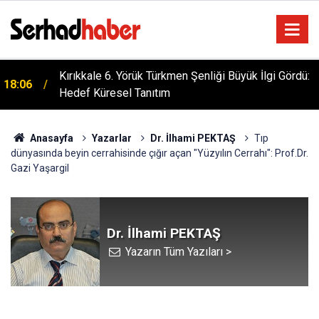
Kırıkkale 6. Yörük Türkmen Şenliği Büyük İlgi Gördü:
18:06
Hedef Küresel Tanıtım
İslam'da "Kocaya İtaat" Söylemi Tartışılıyor: Kur'an
17:37
Evlilikte Nasıl Bir Model Öngörüyor?
Anasayfa
Yazarlar
Dr. İlhami PEKTAŞ
Tıp
dünyasında beyin cerrahisinde çığır açan "Yüzyılın Cerrahı": Prof.Dr.
Gazi Yaşargil
Dr. İlhami PEKTAŞ
Yazarın Tüm Yazıları >