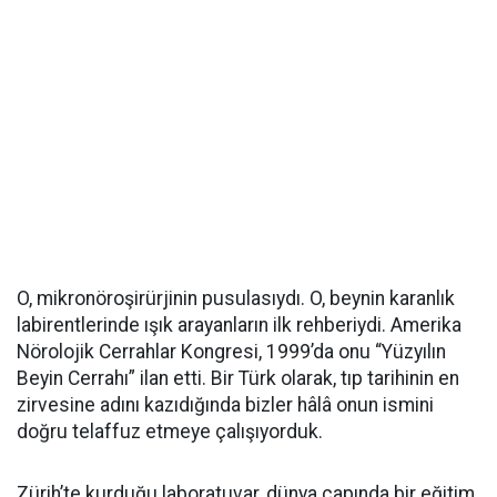
O, mikronöroşirürjinin pusulasıydı. O, beynin karanlık
labirentlerinde ışık arayanların ilk rehberiydi. Amerika
Nörolojik Cerrahlar Kongresi, 1999’da onu “Yüzyılın
Beyin Cerrahı” ilan etti. Bir Türk olarak, tıp tarihinin en
zirvesine adını kazıdığında bizler hâlâ onun ismini
doğru telaffuz etmeye çalışıyorduk.
Zürih’te kurduğu laboratuvar, dünya çapında bir eğitim