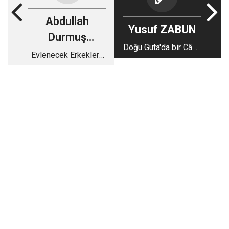
Abdullah
Yusuf ZABUN
Durmuş
Doğu Guta'da bir Câmi
BAYSAL
Evlenecek Erkeklere
ve (Susturulamayan
Tavsiyeler
Ezân..!)