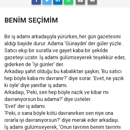
BENİM SEÇİMİM
Bir iş adamı arkadaşıyla yürürken, her gün gazetesini
aldığı bayide durur. Adama ‘Günaydın’ der güler yüzle.
Satıcı ekşi bir suratla ve gayet kaba bir şekilde
gazeteyi uzatır. İş adamı gülümseyerek teşekkür eder,
giderken de ‘İyi günler’ der.
Arkadaşı şahit olduğu bu kabalıktan şaşkın, ‘Bu satıcı
hep böyle kaba mı davranır?’ diye sorar. ‘Evet, ne yazık
ki öyle’ diye yanıtlar iş adamı.
Arkadaşı, ‘Peki, sen hep böyle nazik ve kibar mı
davranıyorsun bu adama?’ diye üsteler.
‘Evet’ der iş adamı.
‘Peki, o sana böyle kötü davranırken sen niye ona
ısrarla iyi davranıyorsun?’ diye merak eder arkadaşı.
İş adamı gülümseyerek, ‘Onun tavrının benim tavrımı