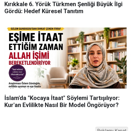
Kırıkkale 6. Yörük Türkmen Şenliği Büyük İlgi
Gördü: Hedef Küresel Tanıtım
İslam'da "Kocaya İtaat" Söylemi Tartışılıyor:
Kur'an Evlilikte Nasıl Bir Model Öngörüyor?
Reklamı Kapat