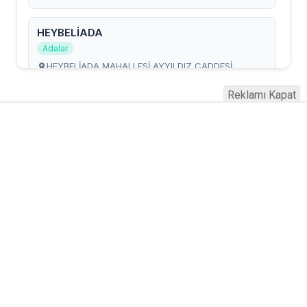
Reklamı Kapat
Serhad Haber © 2015
Anasayfa
Künye
İletişim
Gizlilik İlkeleri
Sitene Ekle