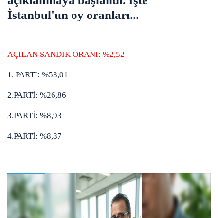
açıklanmaya başlandı. İşte
İstanbul'un oy oranları...
AÇILAN SANDIK ORANI: %2,52
1. PARTİ: %53,01
2.PARTİ: %26,86
3.PARTİ: %8,93
4.PARTİ: %8,87