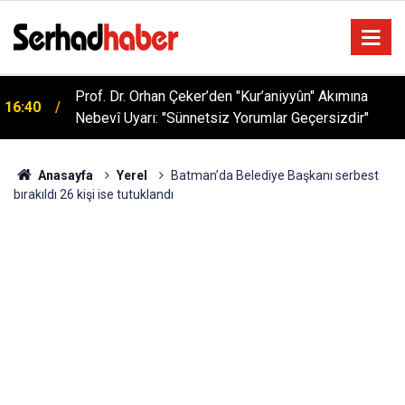
Sağlıklı Beslenmede Yeni Trend: Düşük Kalorili
05:57
Multi-Fiber İçecek Tozu
Anasayfa
Yerel
Batman’da Belediye Başkanı serbest
bırakıldı 26 kişi ise tutuklandı