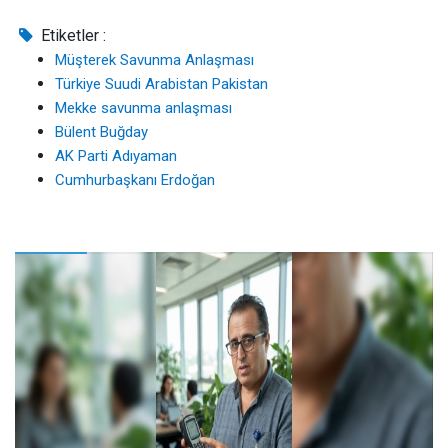
Etiketler :
Müşterek Savunma Anlaşması
Türkiye Suudi Arabistan Pakistan
Mekke savunma anlaşması
Bülent Buğday
AK Parti Adıyaman
Cumhurbaşkanı Erdoğan