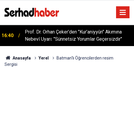
Sağlıklı Beslenmede Yeni Trend: Düşük Kalorili
05:57
Multi-Fiber İçecek Tozu
Anasayfa
Yerel
Batman'lı Öğrencilerden resim
Sergisi