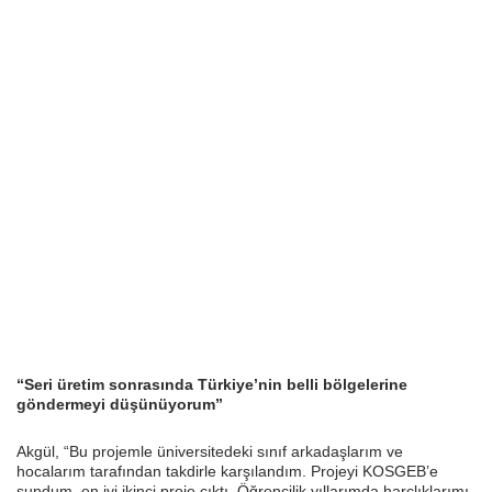
“Seri üretim sonrasında Türkiye’nin belli bölgelerine
göndermeyi düşünüyorum”
Akgül, “Bu projemle üniversitedeki sınıf arkadaşlarım ve
hocalarım tarafından takdirle karşılandım. Projeyi KOSGEB’e
sundum, en iyi ikinci proje çıktı. Öğrencilik yıllarımda harçlıklarımı