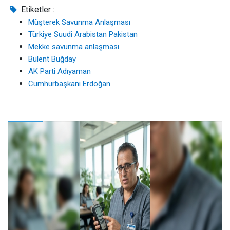
Etiketler :
Müşterek Savunma Anlaşması
Türkiye Suudi Arabistan Pakistan
Mekke savunma anlaşması
Bülent Buğday
AK Parti Adıyaman
Cumhurbaşkanı Erdoğan