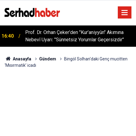
Sağlıklı Beslenmede Yeni Trend: Düşük Kalorili
05:57
Multi-Fiber İçecek Tozu
Anasayfa
Gündem
Bingöl Solhan'daki Genç mucitten
‘Mısırmatik’ icadı