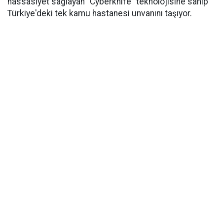
hassasiyet sağlayan "Cyberknife" teknolojisine sahip
Türkiye'deki tek kamu hastanesi unvanını taşıyor.