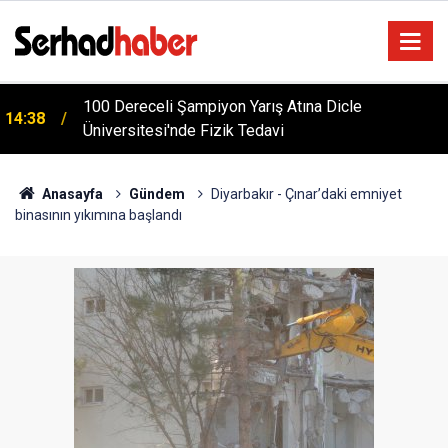
m
100 Dereceli Şampiyon Yarış Atına Dicle
14:38
Üniversitesi'nde Fizik Tedavi
Anasayfa
Gündem
Diyarbakır - Çınar’daki emniyet
binasının yıkımına başlandı