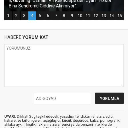
HABERE
YORUM KAT
UYARI:
Dikkat! Suç teşkil edecek, yasadışı, tehditkar, rahatsız edici,
hakaret ve küfür içeren, aşağılayıcı, küçük düşürücü, kaba, pornografik,
ahlaka aykırı, kişilik haklarına zarar verici ya da benzeri niteliklerde