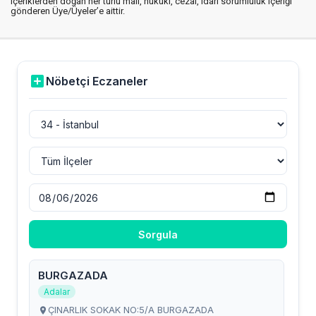
içeriklerden doğan her türlü mali, hukuki, cezai, idari sorumluluk içeriği
gönderen Üye/Üyeler’e aittir.