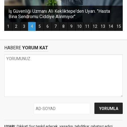
HABERE
YORUM KAT
UYARI:
Dikkat! Suç teşkil edecek, yasadışı, tehditkar, rahatsız edici,