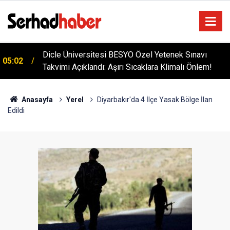
Dicle Üniversitesi BESYO Özel Yetenek Sınavı
05:02
Diyarbakır'da İşçi Kıyımı: 45 Derece Sıcakta 763
Takvimi Açıklandı: Aşırı Sıcaklara Klimalı Önlem!
04:51
Gündür Adalet Bekliyorlar
Anasayfa
Yerel
Diyarbakır'da 4 İlçe Yasak Bölge İlan
Edildi