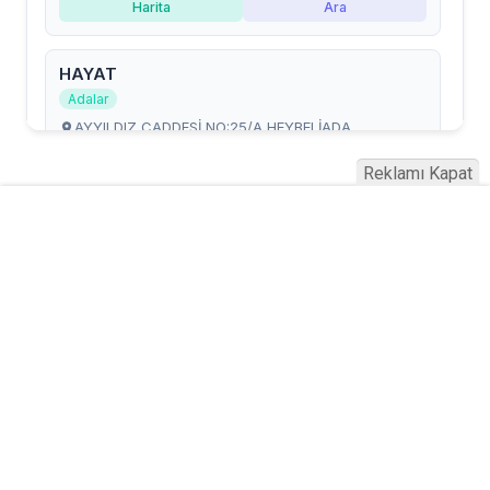
Reklamı Kapat
Serhad Haber © 2015
Anasayfa
Künye
İletişim
Gizlilik İlkeleri
Sitene Ekle