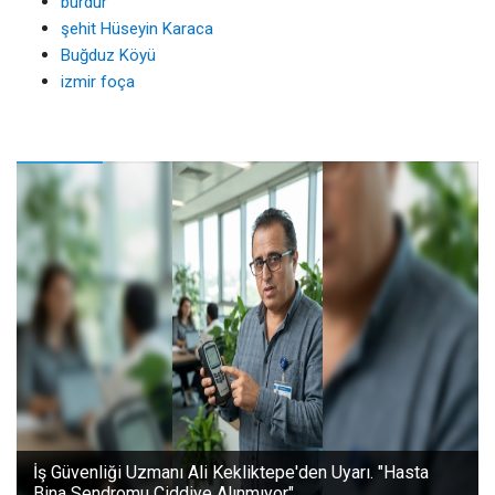
burdur
şehit Hüseyin Karaca
Buğduz Köyü
izmir foça