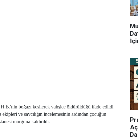
Mu
Da
İç
 H.B.'nin boğazı kesilerek vahşice öldürüldüğü ifade edildi.
 ekipleri ve savcılığın incelemesinin ardından çocuğun
Pr
anesi morguna kaldırıldı.
Aç
Da