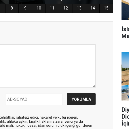
İs
Me
Di
Di
ehditkar, rahatsız edici, hakaret ve küfür içeren,
, ahlaka aykırı, kişilik haklarına zarar verici ya da
İç
ürlü mali, hukuki, cezai, idari sorumluluk içeriği gönderen