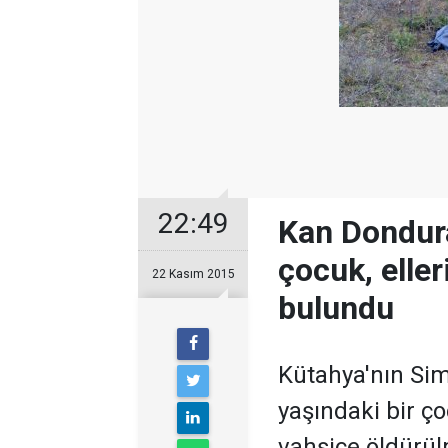
22:49
Kan Dondura
çocuk, eller
22 Kasım 2015
bulundu
Kütahya'nın Sim
yaşındaki bir ço
vahşice öldürü