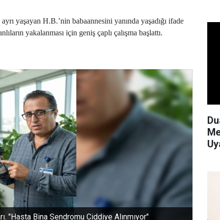
 ayrı yaşayan H.B.’nin babaannesini yanında yaşadığı ifade
nlıların yakalanması için geniş çaplı çalışma başlattı.
Du
Me
Uy