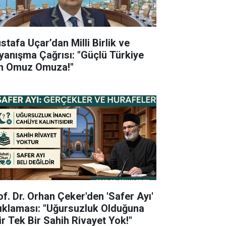
stafa Uçar’dan Milli Birlik ve
yanışma Çağrısı: "Güçlü Türkiye
in Omuz Omuza!"
of. Dr. Orhan Çeker'den 'Safer Ayı'
ıklaması: "Uğursuzluk Olduğuna
ir Tek Bir Sahih Rivayet Yok!"