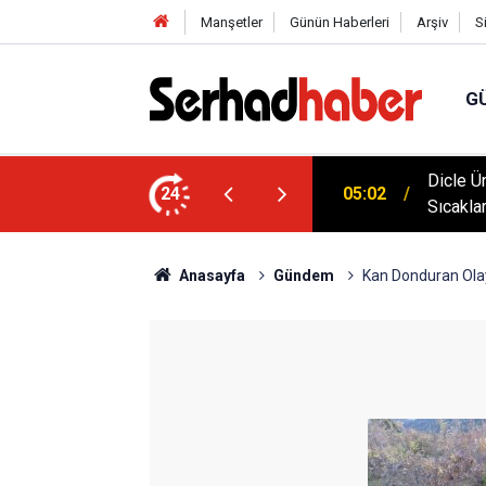
Manşetler
Günün Haberleri
Arşiv
S
G
klim Zirvesine Güçlü Destek: Rektör Prof. Dr.
Dicle Ü
24
05:02
anında
Sıcakla
Anasayfa
Gündem
Kan Donduran Olay 