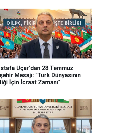
stafa Uçar’dan 28 Temmuz
şehir Mesajı: "Türk Dünyasının
liği İçin İcraat Zamanı"