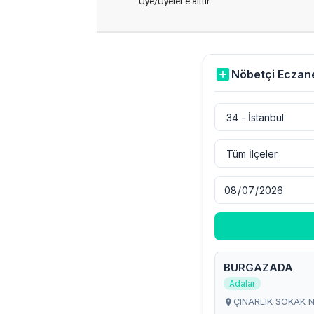
Üye/Üyeler’e aittir.