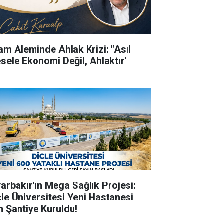
lam Aleminde Ahlak Krizi: "Asıl
sele Ekonomi Değil, Ahlaktır"
yarbakır'ın Mega Sağlık Projesi:
cle Üniversitesi Yeni Hastanesi
in Şantiye Kuruldu!