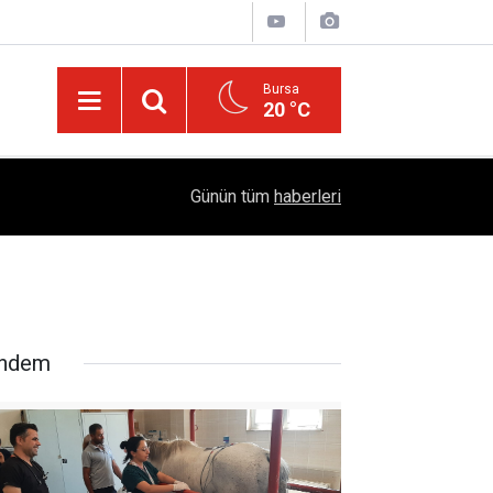
Bursa
20 °C
04:51
Diyarbakır'da İşçi Kıyımı: 45 Derece Sıcakta 763
Günün tüm
haberleri
ndem