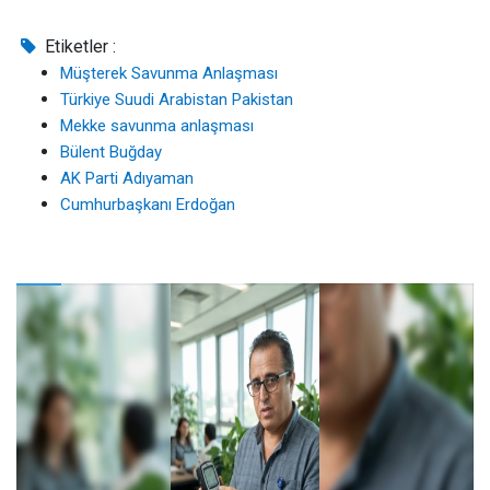
Etiketler :
Müşterek Savunma Anlaşması
Türkiye Suudi Arabistan Pakistan
Mekke savunma anlaşması
Bülent Buğday
AK Parti Adıyaman
Cumhurbaşkanı Erdoğan