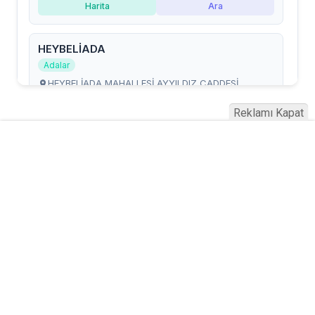
Reklamı Kapat
Serhad Haber © 2015
Anasayfa
Künye
İletişim
Gizlilik İlkeleri
Sitene Ekle