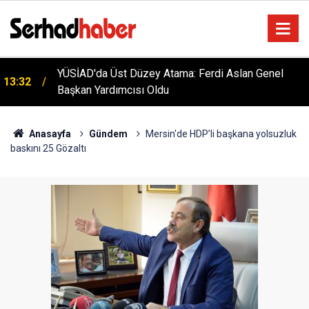
TFF'den Resmi Açıklama: 2026-2027 Sezonu Kadın
12:55
Ligleri Statüsü Belli Oldu!
Anasayfa
Gündem
Mersin'de HDP’li başkana yolsuzluk
baskını 25 Gözaltı