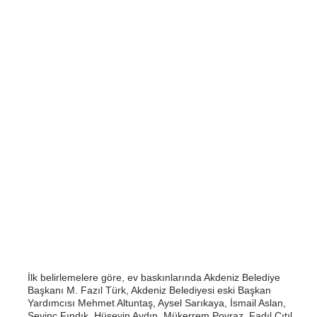
İlk belirlemelere göre, ev baskınlarında Akdeniz Belediye
Başkanı M. Fazıl Türk, Akdeniz Belediyesi eski Başkan
Yardımcısı Mehmet Altuntaş, Aysel Sarıkaya, İsmail Aslan,
Sevinç Fındık, Hüseyin Aydın, Mükerrem Poyraz, Fadıl Çıtıl,