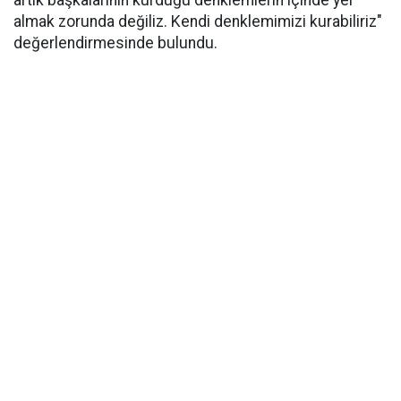
artık başkalarının kurduğu denklemlerin içinde yer
almak zorunda değiliz. Kendi denklemimizi kurabiliriz"
değerlendirmesinde bulundu.