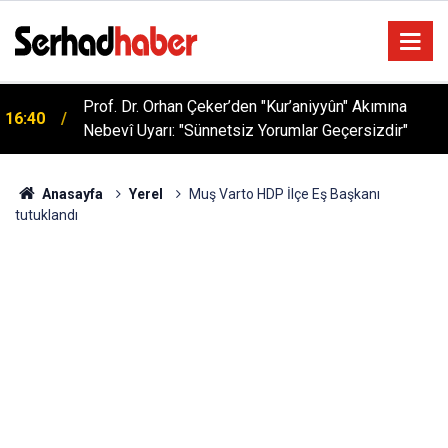
Prof. Dr. Orhan Çeker’den "Kur’aniyyûn" Akımına
16:40
Nebevî Uyarı: "Sünnetsiz Yorumlar Geçersizdir"
Anasayfa
Yerel
Muş Varto HDP İlçe Eş Başkanı
tutuklandı