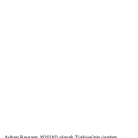
Ayhan Bayram, YÜSİAD olarak Türkiye'nin üretim