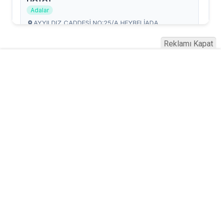
Reklamı Kapat
Serhad Haber © 2015
Anasayfa
Künye
İletişim
Gizlilik İlkeleri
Sitene Ekle