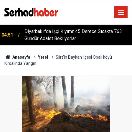
Diyarbakır'da İşçi Kıyımı: 45 Derece Sıcakta 763
04:51
Gündür Adalet Bekliyorlar
Anasayfa
Yerel
Siirt’in Baykan ilçesi Obalı köyü
Kırsalında Yangın