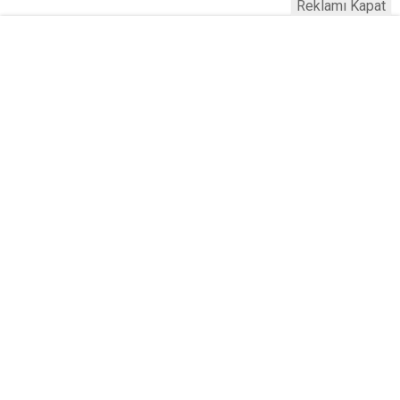
Reklamı Kapat
Serhad Haber © 2015
Anasayfa
Künye
İletişim
Gizlilik İlkeleri
Sitene Ekle
Haber Portalı Yazılımı