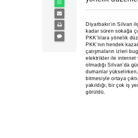
Diyarbakır'ın Silvan 
kadar süren sokağa çı
PKK'lılara yönelik dü
PKK'nın hendek kazara
çatışmaların izleri bu
elektrikler ile interne
olmadığı Silvan'da gü
dumanlar yükselirken,
bitmesiyle ortaya çıkt
yakıldığı, bir çok iş 
görüldü.