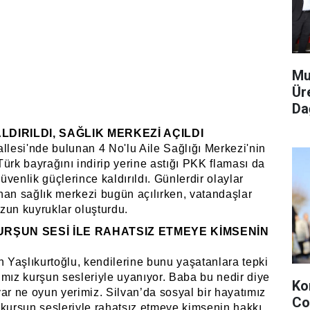
Mu
Ür
Dağ
DIRILDI, SAĞLIK MERKEZİ AÇILDI
llesi'nde bulunan 4 No'lu Aile Sağlığı Merkezi'nin
ürk bayrağını indirip yerine astığı PKK flaması da
venlik güçlerince kaldırıldı. Günlerdir olaylar
nan sağlık merkezi bugün açılırken, vatandaşlar
zun kuyruklar oluşturdu.
URŞUN SESİ İLE RAHATSIZ ETMEYE KİMSENİN
Yaşlıkurtoğlu, kendilerine bunu yaşatanlara tepki
ımız kurşun sesleriyle uyanıyor. Baba bu nedir diye
Ko
ar ne oyun yerimiz. Silvan’da sosyal bir hayatımız
Co
 kurşun sesleriyle rahatsız etmeye kimsenin hakkı