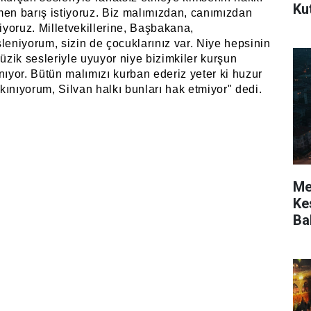
Ku
men barış istiyoruz. Biz malımızdan, canımızdan
tiyoruz. Milletvekillerine, Başbakana,
niyorum, sizin de çocuklarınız var. Niye hepsinin
müzik sesleriyle uyuyor niye bizimkiler kurşun
nıyor. Bütün malımızı kurban ederiz yeter ki huzur
ı kınıyorum, Silvan halkı bunları hak etmiyor" dedi.
Mer
Kes
Ba