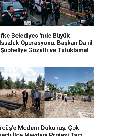
lifke Belediyesi'nde Büyük
lsuzluk Operasyonu: Başkan Dahil
 Şüpheliye Gözaltı ve Tutuklama!
rcüş’e Modern Dokunuş: Çok
açlı İlçe Meydanı Projesi Tam