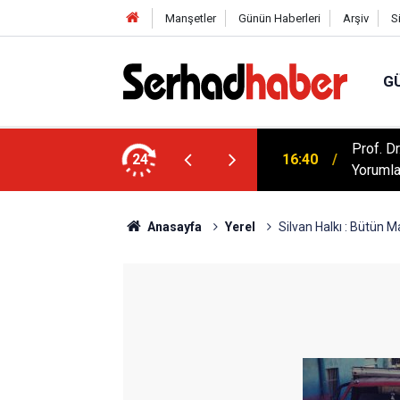
Manşetler
Günün Haberleri
Arşiv
S
G
artışılıyor: Kur'an Evlilikte Nasıl Bir Model
Prof. D
24
16:40
Yorumla
Anasayfa
Yerel
Silvan Halkı : Bütün M