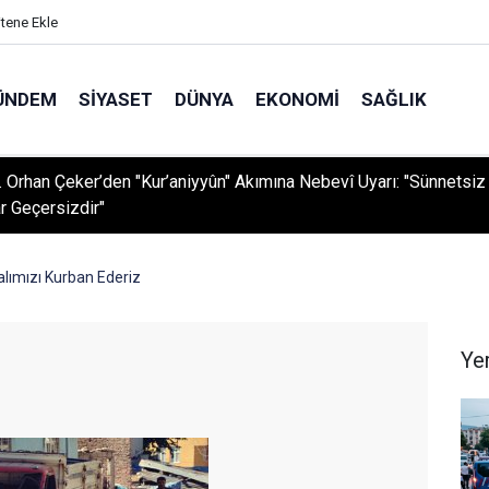
itene Ekle
ÜNDEM
SIYASET
DÜNYA
EKONOMI
SAĞLIK
r. Orhan Çeker’den "Kur’aniyyûn" Akımına Nebevî Uyarı: "Sünnetsiz
r Geçersizdir"
alımızı Kurban Ederiz
Ye