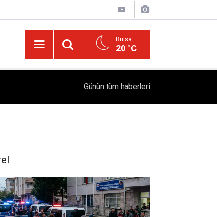
Bursa
20 °C
05:57
Sağlıklı Beslenmede Yeni Trend: Düşük Kalorili 
Günün tüm
haberleri
rel