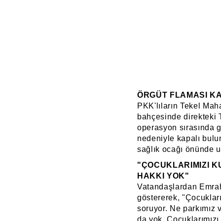
ÖRGÜT FLAMASI KAL
PKK'lıların Tekel Maha
bahçesinde direkteki T
operasyon sırasında gü
nedeniyle kapalı bulu
sağlık ocağı önünde u
"ÇOCUKLARIMIZI K
HAKKI YOK"
Vatandaşlardan Emrah 
göstererek, "Çocuklar
soruyor. Ne parkımız v
da yok. Çocuklarımızı