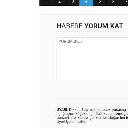
HABERE
YORUM KAT
UYARI:
Dikkat! Suç teşkil edecek, yasadışı, t
aşağılayıcı, küçük düşürücü, kaba, pornografik
benzeri niteliklerde içeriklerden doğan her t
Üye/Üyeler’e aittir.