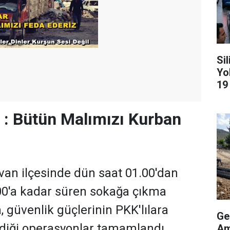
Si
Yo
19
ı : Bütün Malımızı Kurban
lvan ilçesinde dün saat 01.00'dan
00'a kadar süren sokağa çıkma
, güvenlik güçlerinin PKK'lılara
Ge
diği operasyonlar tamamlandı.
Am