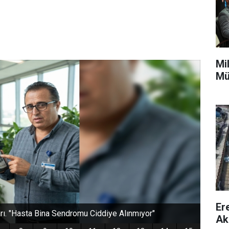
Mi
Mü
Er
Ak