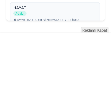
Reklamı Kapat
Serhad Haber © 2015
Anasayfa
Künye
İletişim
Gizlilik İlkeleri
Sitene Ekle