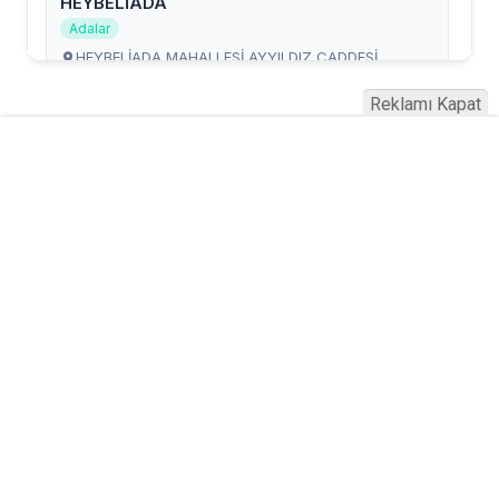
Reklamı Kapat
Serhad Haber © 2015
Anasayfa
Künye
İletişim
Gizlilik İlkeleri
Sitene Ekle