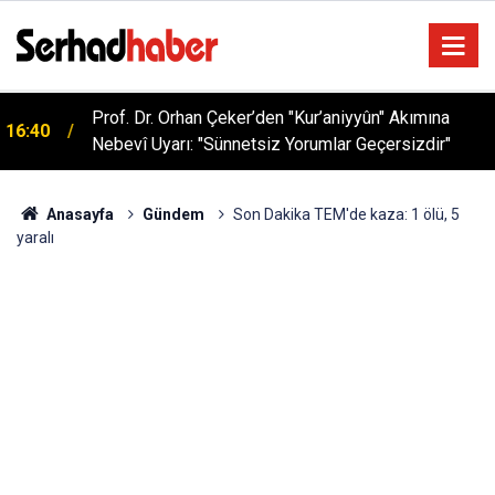
Prof. Dr. Orhan Çeker’den "Kur’aniyyûn" Akımına
16:40
Nebevî Uyarı: "Sünnetsiz Yorumlar Geçersizdir"
Anasayfa
Gündem
Son Dakika TEM'de kaza: 1 ölü, 5
yaralı