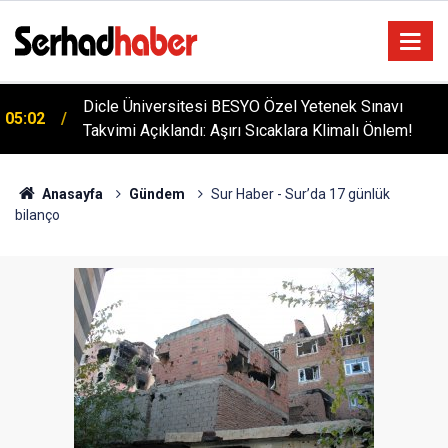
Diyarbakır'da İşçi Kıyımı: 45 Derece Sıcakta 763
04:51
Gündür Adalet Bekliyorlar
Anasayfa
Gündem
Sur Haber - Sur’da 17 günlük
bilanço