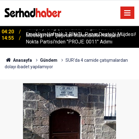
Emekliye Haftalık 2 BİN TL Pazar Desteği Müjdesi!
14:55
Nokta Partisi'nden "PROJE: 0011" Adımı
Anasayfa
Gündem
SUR'da 4 camide çatışmalardan
dolayı ibadet yapılamıyor