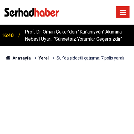
Sağlıklı Beslenmede Yeni Trend: Düşük Kalorili
05:57
Multi-Fiber İçecek Tozu
Anasayfa
Yerel
Sur’da şiddetli çatışma: 7 polis yaralı