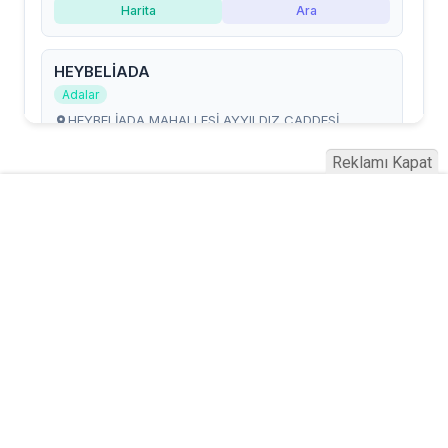
Reklamı Kapat
Serhad Haber © 2015
Anasayfa
Künye
İletişim
Gizlilik İlkeleri
Sitene Ekle