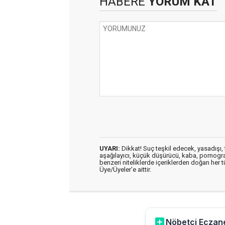
HABERE
YORUM KAT
UYARI:
Dikkat! Suç teşkil edecek, yasadışı, t
aşağılayıcı, küçük düşürücü, kaba, pornografik
benzeri niteliklerde içeriklerden doğan her t
Üye/Üyeler’e aittir.