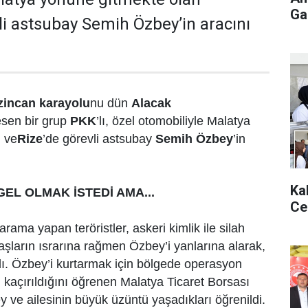
Gaz
li astsubay Semih Özbey’in aracını
zincan karayolu
nu dün
Alacak
sen bir grup
PKK
’lı, özel otomobiliyle Malatya
 ve
Rize
’de görevli astsubay
Semih Özbey
’in
Ka
EL OLMAK İSTEDİ AMA...
Ce
rama yapan teröristler, askeri kimlik ile silah
şların ısrarına rağmen Özbey’i yanlarına alarak,
dı. Özbey’i kurtarmak için bölgede operasyon
n kaçırıldığını öğrenen Malatya Ticaret Borsası
ve ailesinin büyük üzüntü yaşadıkları öğrenildi.