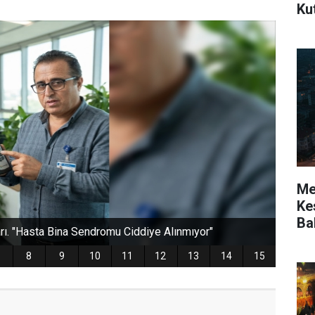
Ku
Mer
Kes
Ba