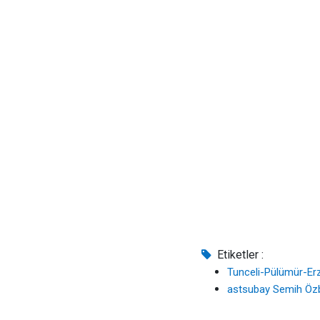
Etiketler :
Tunceli-Pülümür-Er
astsubay Semih Öz