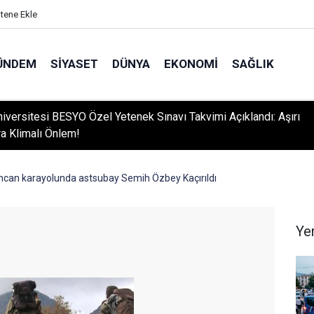
itene Ekle
ÜNDEM
SIYASET
DÜNYA
EKONOMI
SAĞLIK
niversitesi BESYO Özel Yetenek Sınavı Takvimi Açıklandı: Aşırı
ra Klimalı Önlem!
ncan karayolunda astsubay Semih Özbey Kaçırıldı
Ye