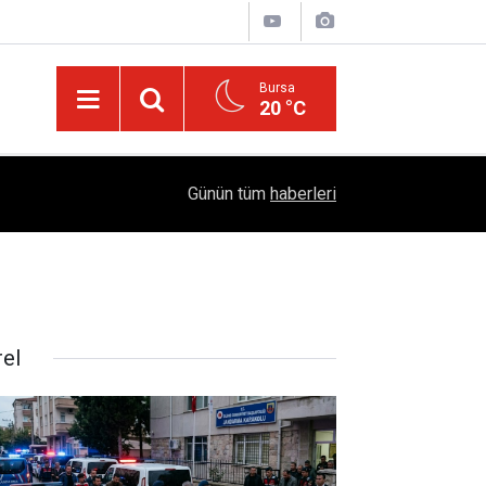
Bursa
20 °C
04:51
Diyarbakır'da İşçi Kıyımı: 45 Derece Sıcakta 763
Günün tüm
haberleri
rel