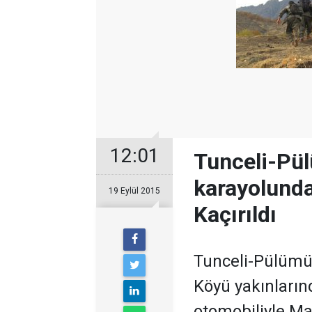
12:01
Tunceli-Pü
karayolund
19 Eylül 2015
Kaçırıldı
Tunceli-Pülümü
Köyü yakınlarınd
otomobiliyle Ma