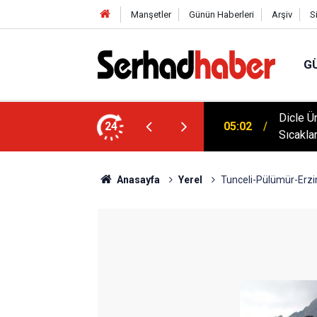
Manşetler
Günün Haberleri
Arşiv
S
G
klim Zirvesine Güçlü Destek: Rektör Prof. Dr.
Dicle Ü
24
05:02
anında
Sıcakla
Anasayfa
Yerel
Tunceli-Pülümür-Erzi