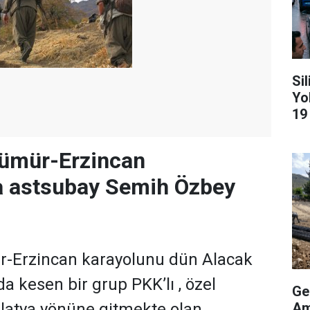
Si
Yo
19
lümür-Erzincan
a astsubay Semih Özbey
r-Erzincan karayolunu dün Alacak
a kesen bir grup PKK’lı , özel
Ge
Am
latya yönüne gitmekte olan