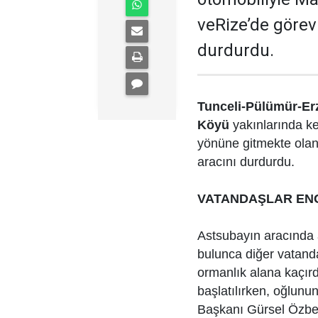
veRize’de görev
durdurdu.
Tunceli-Pülümür-Er
Köyü
yakınlarında ke
yönüne gitmekte olan
aracını durdurdu.
VATANDAŞLAR ENG
Astsubayın aracında a
bulunca diğer vatanda
ormanlık alana kaçır
başlatılırken, oğlunu
Başkanı Gürsel Özbey 