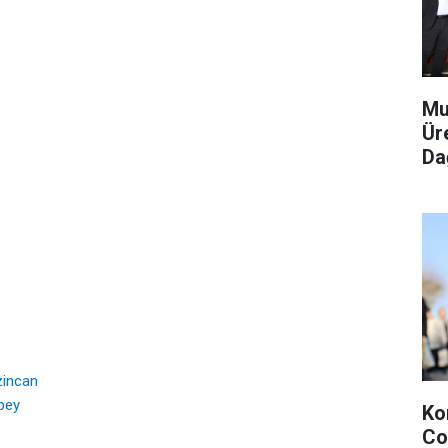
Mu
Ür
Dağ
zincan
bey
Ko
Co