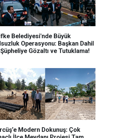
lifke Belediyesi'nde Büyük
lsuzluk Operasyonu: Başkan Dahil
 Şüpheliye Gözaltı ve Tutuklama!
rcüş’e Modern Dokunuş: Çok
açlı İlçe Meydanı Projesi Tam