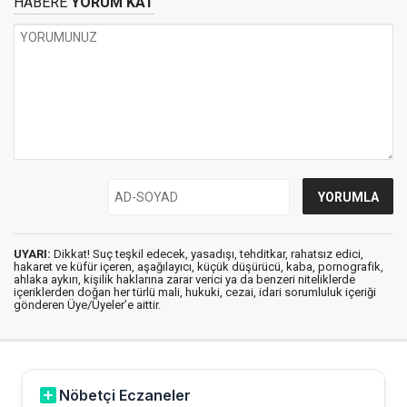
HABERE
YORUM KAT
UYARI:
Dikkat! Suç teşkil edecek, yasadışı, tehditkar, rahatsız edici,
hakaret ve küfür içeren, aşağılayıcı, küçük düşürücü, kaba, pornografik,
ahlaka aykırı, kişilik haklarına zarar verici ya da benzeri niteliklerde
içeriklerden doğan her türlü mali, hukuki, cezai, idari sorumluluk içeriği
gönderen Üye/Üyeler’e aittir.