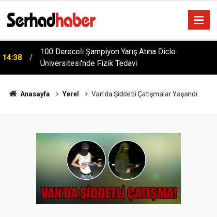
Türkiye'yi Değiştiren Lider Turgut Özal'ın Asıl
04:20
Mesleği Ne? Şaşırtan Mühendislik Hikayesi
Anasayfa
Yerel
Van'da Şiddetli Çatışmalar Yaşandı