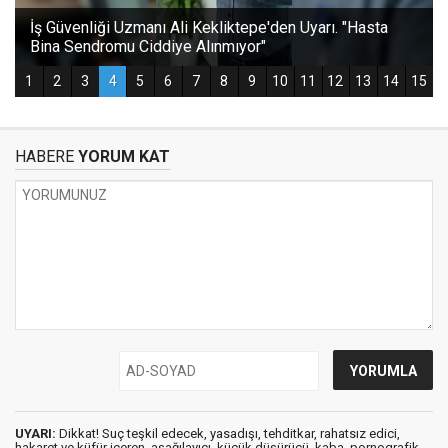
HABERE
YORUM KAT
UYARI:
Dikkat! Suç teşkil edecek, yasadışı, tehditkar, rahatsız edici,
hakaret ve küfür içeren, aşağılayıcı, küçük düşürücü, kaba, pornografik,