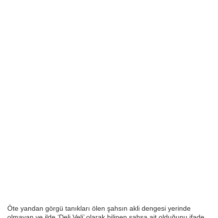
Öte yandan görgü tanıkları ölen şahsın akli dengesi yerinde
olmayan ve ilde ‘Deli Veli’ olarak bilinen şahsa ait olduğunu ifade