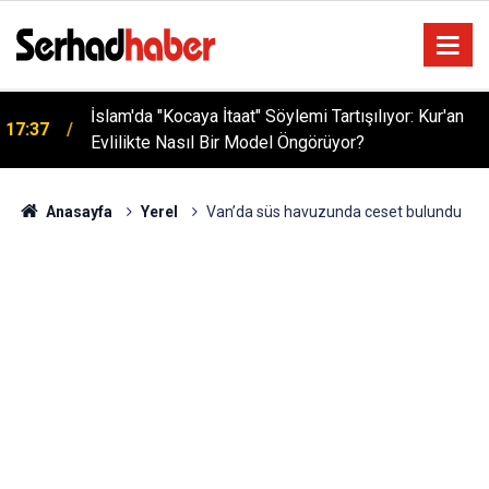
İslam'da "Kocaya İtaat" Söylemi Tartışılıyor: Kur'an
17:37
Evlilikte Nasıl Bir Model Öngörüyor?
Prof. Dr. Orhan Çeker’den "Kur’aniyyûn" Akımına
16:40
Nebevî Uyarı: "Sünnetsiz Yorumlar Geçersizdir"
Anasayfa
Yerel
Van’da süs havuzunda ceset bulundu