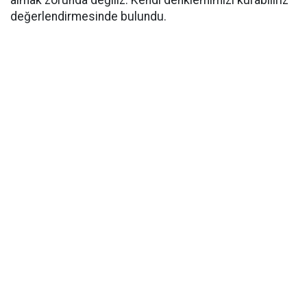
almak zorunda değiliz. Kendi denklemimizi kurabiliriz"
değerlendirmesinde bulundu.